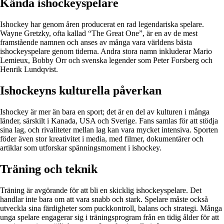
Kända ishockeyspelare
Ishockey har genom åren producerat en rad legendariska spelare.
Wayne Gretzky, ofta kallad “The Great One”, är en av de mest
framstående namnen och anses av många vara världens bästa
ishockeyspelare genom tiderna. Andra stora namn inkluderar Mario
Lemieux, Bobby Orr och svenska legender som Peter Forsberg och
Henrik Lundqvist.
Ishockeyns kulturella påverkan
Ishockey är mer än bara en sport; det är en del av kulturen i många
länder, särskilt i Kanada, USA och Sverige. Fans samlas för att stödja
sina lag, och rivaliteter mellan lag kan vara mycket intensiva. Sporten
föder även stor kreativitet i media, med filmer, dokumentärer och
artiklar som utforskar spänningsmoment i ishockey.
Träning och teknik
Träning är avgörande för att bli en skicklig ishockeyspelare. Det
handlar inte bara om att vara snabb och stark. Spelare måste också
utveckla sina färdigheter som puckkontroll, balans och strategi. Många
unga spelare engagerar sig i träningsprogram från en tidig ålder för att