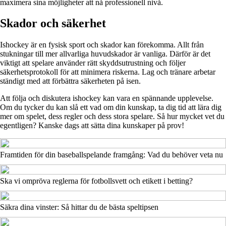
maximera sina möjligheter att nå professionell nivå.
Skador och säkerhet
Ishockey är en fysisk sport och skador kan förekomma. Allt från
stukningar till mer allvarliga huvudskador är vanliga. Därför är det
viktigt att spelare använder rätt skyddsutrustning och följer
säkerhetsprotokoll för att minimera riskerna. Lag och tränare arbetar
ständigt med att förbättra säkerheten på isen.
Att följa och diskutera ishockey kan vara en spännande upplevelse.
Om du tycker du kan slå ett vad om din kunskap, ta dig tid att lära dig
mer om spelet, dess regler och dess stora spelare. Så hur mycket vet du
egentligen? Kanske dags att sätta dina kunskaper på prov!
Framtiden för din baseballspelande framgång: Vad du behöver veta nu
Ska vi ompröva reglerna för fotbollsvett och etikett i betting?
Säkra dina vinster: Så hittar du de bästa speltipsen