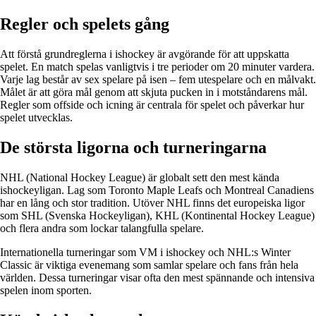
Regler och spelets gång
Att förstå grundreglerna i ishockey är avgörande för att uppskatta
spelet. En match spelas vanligtvis i tre perioder om 20 minuter vardera.
Varje lag består av sex spelare på isen – fem utespelare och en målvakt.
Målet är att göra mål genom att skjuta pucken in i motståndarens mål.
Regler som offside och icning är centrala för spelet och påverkar hur
spelet utvecklas.
De största ligorna och turneringarna
NHL (National Hockey League) är globalt sett den mest kända
ishockeyligan. Lag som Toronto Maple Leafs och Montreal Canadiens
har en lång och stor tradition. Utöver NHL finns det europeiska ligor
som SHL (Svenska Hockeyligan), KHL (Kontinental Hockey League)
och flera andra som lockar talangfulla spelare.
Internationella turneringar som VM i ishockey och NHL:s Winter
Classic är viktiga evenemang som samlar spelare och fans från hela
världen. Dessa turneringar visar ofta den mest spännande och intensiva
spelen inom sporten.