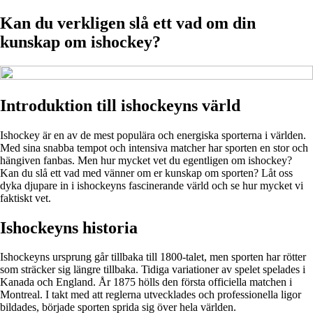
Kan du verkligen slå ett vad om din
kunskap om ishockey?
Introduktion till ishockeyns värld
Ishockey är en av de mest populära och energiska sporterna i världen.
Med sina snabba tempot och intensiva matcher har sporten en stor och
hängiven fanbas. Men hur mycket vet du egentligen om ishockey?
Kan du slå ett vad med vänner om er kunskap om sporten? Låt oss
dyka djupare in i ishockeyns fascinerande värld och se hur mycket vi
faktiskt vet.
Ishockeyns historia
Ishockeyns ursprung går tillbaka till 1800-talet, men sporten har rötter
som sträcker sig längre tillbaka. Tidiga variationer av spelet spelades i
Kanada och England. År 1875 hölls den första officiella matchen i
Montreal. I takt med att reglerna utvecklades och professionella ligor
bildades, började sporten sprida sig över hela världen.