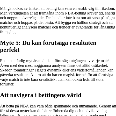
Många lockas av tanken att betting kan vara en snabb väg till rikedom.
Men verkligheten är att framgång inom NBA-betting kräver tid, energi
och noggrant övervägande. Det handlar inte bara om att satsa på några
matcher och hoppas på det bästa. Att bygga en hållbar strategi och att
kontinuerligt analysera matcher och trender är avgörande för långsiktig
framgång.
Myte 5: Du kan förutsäga resultaten
perfekt
En annan farlig myt är att du kan förutsäga utgången av varje match.
Även med den mest noggranna analysen finns det alltid osäkerhet.
Skador, förändringar i lagets dynamik eller ens väderförhållanden kan
påverka resultatet. Att tro att du har en magisk formel för att förutsäga
varje match är inte bara orealistiskt utan kan också leda till stora
förluster.
Att navigera i bettingens värld
Att betta på NBA kan vara både spännande och utmanande. Genom att
förstå dessa myter kan du bättre förbereda dig och undvika vanliga
fallgropar. Att vara medveten om riskerna och att alltid spela med