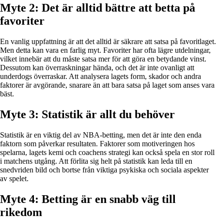
Myte 2: Det är alltid bättre att betta på
favoriter
En vanlig uppfattning är att det alltid är säkrare att satsa på favoritlaget.
Men detta kan vara en farlig myt. Favoriter har ofta lägre utdelningar,
vilket innebär att du måste satsa mer för att göra en betydande vinst.
Dessutom kan överraskningar hända, och det är inte ovanligt att
underdogs överraskar. Att analysera lagets form, skador och andra
faktorer är avgörande, snarare än att bara satsa på laget som anses vara
bäst.
Myte 3: Statistik är allt du behöver
Statistik är en viktig del av NBA-betting, men det är inte den enda
faktorn som påverkar resultaten. Faktorer som motiveringen hos
spelarna, lagets kemi och coachens strategi kan också spela en stor roll
i matchens utgång. Att förlita sig helt på statistik kan leda till en
snedvriden bild och bortse från viktiga psykiska och sociala aspekter
av spelet.
Myte 4: Betting är en snabb väg till
rikedom