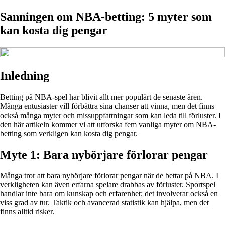
Sanningen om NBA-betting: 5 myter som
kan kosta dig pengar
Inledning
Betting på NBA-spel har blivit allt mer populärt de senaste åren.
Många entusiaster vill förbättra sina chanser att vinna, men det finns
också många myter och missuppfattningar som kan leda till förluster. I
den här artikeln kommer vi att utforska fem vanliga myter om NBA-
betting som verkligen kan kosta dig pengar.
Myte 1: Bara nybörjare förlorar pengar
Många tror att bara nybörjare förlorar pengar när de bettar på NBA. I
verkligheten kan även erfarna spelare drabbas av förluster. Sportspel
handlar inte bara om kunskap och erfarenhet; det involverar också en
viss grad av tur. Taktik och avancerad statistik kan hjälpa, men det
finns alltid risker.