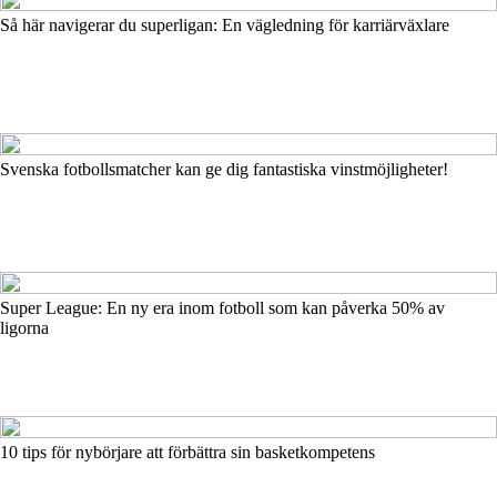
Så här navigerar du superligan: En vägledning för karriärväxlare
Svenska fotbollsmatcher kan ge dig fantastiska vinstmöjligheter!
Super League: En ny era inom fotboll som kan påverka 50% av
ligorna
10 tips för nybörjare att förbättra sin basketkompetens