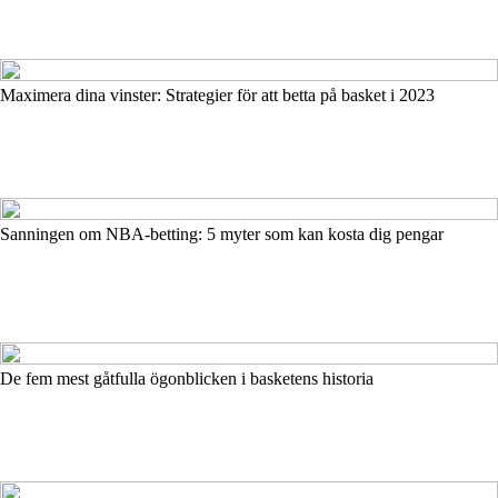
Maximera dina vinster: Strategier för att betta på basket i 2023
Sanningen om NBA-betting: 5 myter som kan kosta dig pengar
De fem mest gåtfulla ögonblicken i basketens historia