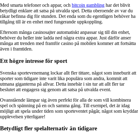
Med smarta telefoner och appar, och
bitcoin gambling
har det blivit
betydligt enklare att satsa på utvalda spel. Detta oberoende av var du
råkar befinna dig för stunden. Det enda som du egentligen behöver ha
tillgång till är en enhet med fungerande uppkoppling.
Eftersom många casinosajter automatiskt anpassar sig till din enhet,
behöver du heller inte ladda ned några extra appar. Just därför anser
många att trenden med framför casino på mobilen kommer att fortsätta
även i framtiden.
Ett högre intresse för sport
Svenska sportevenemang lockar allt fler tittare, något som inneburit att
sporter som tidigare inte varit lika populära som andra, kommit att
utmana giganterna på allvar. Detta innebär i sin tur att allt fler tar
beslutet att engagera sig genom att satsa på utvalda event.
Ovanstående lämpar sig även perfekt för alla de som vill kombinera
spel och spänning på en och samma gång. Till exempel, det är idag
möjligt att spela under tiden som sporteventet pågår, något som kryddar
upplevelsen ytterligare!
Betydligt fler spelalternativ än tidigare