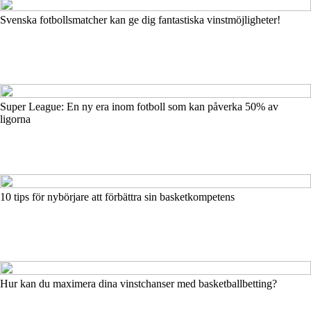
Svenska fotbollsmatcher kan ge dig fantastiska vinstmöjligheter!
Super League: En ny era inom fotboll som kan påverka 50% av
ligorna
10 tips för nybörjare att förbättra sin basketkompetens
Hur kan du maximera dina vinstchanser med basketballbetting?