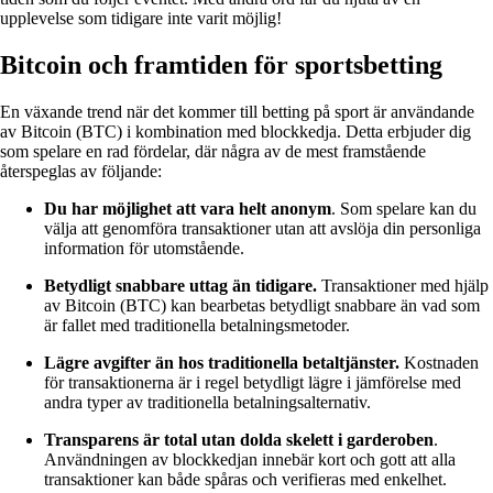
upplevelse som tidigare inte varit möjlig!
Bitcoin och framtiden för sportsbetting
En växande trend när det kommer till betting på sport är användande
av Bitcoin (BTC) i kombination med blockkedja. Detta erbjuder dig
som spelare en rad fördelar, där några av de mest framstående
återspeglas av följande:
Du har möjlighet att vara helt anonym
. Som spelare kan du
välja att genomföra transaktioner utan att avslöja din personliga
information för utomstående.
Betydligt snabbare uttag än tidigare.
Transaktioner med hjälp
av Bitcoin (BTC) kan bearbetas betydligt snabbare än vad som
är fallet med traditionella betalningsmetoder.
Lägre avgifter än hos traditionella betaltjänster.
Kostnaden
för transaktionerna är i regel betydligt lägre i jämförelse med
andra typer av traditionella betalningsalternativ.
Transparens är total utan dolda skelett i garderoben
.
Användningen av blockkedjan innebär kort och gott att alla
transaktioner kan både spåras och verifieras med enkelhet.