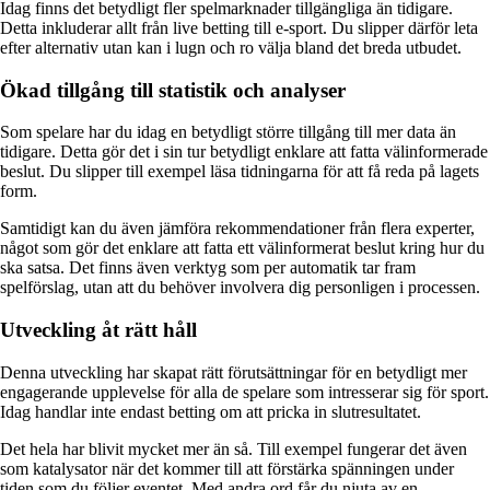
Idag finns det betydligt fler spelmarknader tillgängliga än tidigare.
Detta inkluderar allt från live betting till e-sport. Du slipper därför leta
efter alternativ utan kan i lugn och ro välja bland det breda utbudet.
Ökad tillgång till statistik och analyser
Som spelare har du idag en betydligt större tillgång till mer data än
tidigare. Detta gör det i sin tur betydligt enklare att fatta välinformerade
beslut. Du slipper till exempel läsa tidningarna för att få reda på lagets
form.
Samtidigt kan du även jämföra rekommendationer från flera experter,
något som gör det enklare att fatta ett välinformerat beslut kring hur du
ska satsa. Det finns även verktyg som per automatik tar fram
spelförslag, utan att du behöver involvera dig personligen i processen.
Utveckling åt rätt håll
Denna utveckling har skapat rätt förutsättningar för en betydligt mer
engagerande upplevelse för alla de spelare som intresserar sig för sport.
Idag handlar inte endast betting om att pricka in slutresultatet.
Det hela har blivit mycket mer än så. Till exempel fungerar det även
som katalysator när det kommer till att förstärka spänningen under
tiden som du följer eventet. Med andra ord får du njuta av en