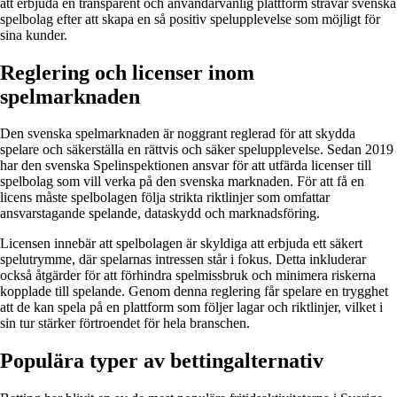
att erbjuda en transparent och användarvänlig plattform strävar svenska
spelbolag efter att skapa en så positiv spelupplevelse som möjligt för
sina kunder.
Reglering och licenser inom
spelmarknaden
Den svenska spelmarknaden är noggrant reglerad för att skydda
spelare och säkerställa en rättvis och säker spelupplevelse. Sedan 2019
har den svenska Spelinspektionen ansvar för att utfärda licenser till
spelbolag som vill verka på den svenska marknaden. För att få en
licens måste spelbolagen följa strikta riktlinjer som omfattar
ansvarstagande spelande, dataskydd och marknadsföring.
Licensen innebär att spelbolagen är skyldiga att erbjuda ett säkert
spelutrymme, där spelarnas intressen står i fokus. Detta inkluderar
också åtgärder för att förhindra spelmissbruk och minimera riskerna
kopplade till spelande. Genom denna reglering får spelare en trygghet
att de kan spela på en plattform som följer lagar och riktlinjer, vilket i
sin tur stärker förtroendet för hela branschen.
Populära typer av bettingalternativ