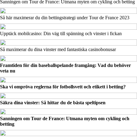
Sanningen om Tour de France: Utmana myten om cykling och betting
Så här maximerar du din bettingstrategi under Tour de France 2023
Upptäck mobilcasino: Din väg till spänning och vinster i fickan
Så maximerar du dina vinster med fantastiska casinobonusar
Framtiden för din baseballspelande framgång: Vad du behöver
veta nu
Ska vi ompröva reglerna för fotbollsvett och etikett i betting?
Säkra dina vinster: Så hittar du de bästa speltipsen
Sanningen om Tour de France: Utmana myten om cykling och
betting