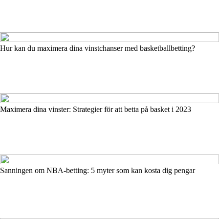
Hur kan du maximera dina vinstchanser med basketballbetting?
Maximera dina vinster: Strategier för att betta på basket i 2023
Sanningen om NBA-betting: 5 myter som kan kosta dig pengar