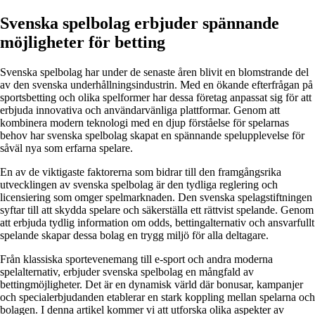
Svenska spelbolag erbjuder spännande
möjligheter för betting
Svenska spelbolag har under de senaste åren blivit en blomstrande del
av den svenska underhållningsindustrin. Med en ökande efterfrågan på
sportsbetting och olika spelformer har dessa företag anpassat sig för att
erbjuda innovativa och användarvänliga plattformar. Genom att
kombinera modern teknologi med en djup förståelse för spelarnas
behov har svenska spelbolag skapat en spännande spelupplevelse för
såväl nya som erfarna spelare.
En av de viktigaste faktorerna som bidrar till den framgångsrika
utvecklingen av svenska spelbolag är den tydliga reglering och
licensiering som omger spelmarknaden. Den svenska spelagstiftningen
syftar till att skydda spelare och säkerställa ett rättvist spelande. Genom
att erbjuda tydlig information om odds, bettingalternativ och ansvarfullt
spelande skapar dessa bolag en trygg miljö för alla deltagare.
Från klassiska sportevenemang till e-sport och andra moderna
spelalternativ, erbjuder svenska spelbolag en mångfald av
bettingmöjligheter. Det är en dynamisk värld där bonusar, kampanjer
och specialerbjudanden etablerar en stark koppling mellan spelarna och
bolagen. I denna artikel kommer vi att utforska olika aspekter av