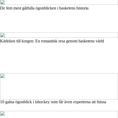
De fem mest gåtfulla ögonblicken i basketens historia
Kärleken till korgen: En romantisk resa genom basketens värld
10 galna ögonblick i ishockey som får även experterna att fnissa