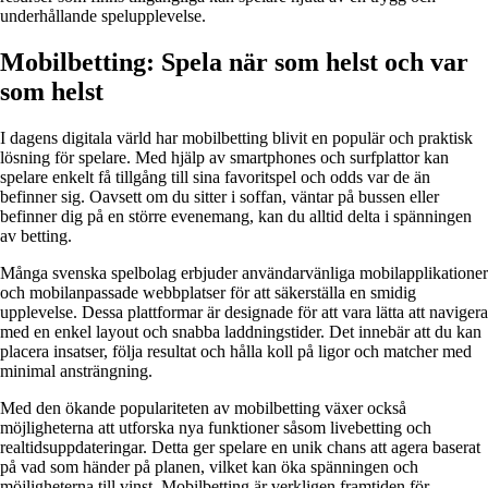
underhållande spelupplevelse.
Mobilbetting: Spela när som helst och var
som helst
I dagens digitala värld har mobilbetting blivit en populär och praktisk
lösning för spelare. Med hjälp av smartphones och surfplattor kan
spelare enkelt få tillgång till sina favoritspel och odds var de än
befinner sig. Oavsett om du sitter i soffan, väntar på bussen eller
befinner dig på en större evenemang, kan du alltid delta i spänningen
av betting.
Många svenska spelbolag erbjuder användarvänliga mobilapplikationer
och mobilanpassade webbplatser för att säkerställa en smidig
upplevelse. Dessa plattformar är designade för att vara lätta att navigera
med en enkel layout och snabba laddningstider. Det innebär att du kan
placera insatser, följa resultat och hålla koll på ligor och matcher med
minimal ansträngning.
Med den ökande populariteten av mobilbetting växer också
möjligheterna att utforska nya funktioner såsom livebetting och
realtidsuppdateringar. Detta ger spelare en unik chans att agera baserat
på vad som händer på planen, vilket kan öka spänningen och
möjligheterna till vinst. Mobilbetting är verkligen framtiden för